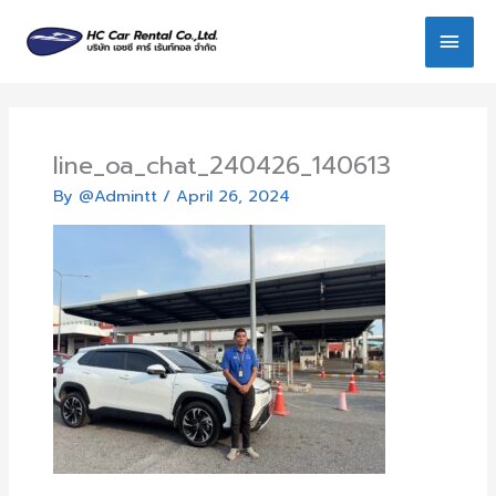
Skip
Main
to
content
Men
line_oa_chat_240426_140613
By
@Admintt
/
April 26, 2024