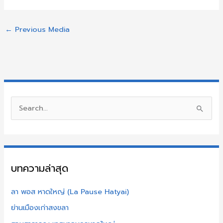
←
Previous Media
S
e
a
r
บทความล่าสุด
c
h
ลา พอส หาดใหญ่ (La Pause Hatyai)
f
ย่านเมืองเก่าสงขลา
o