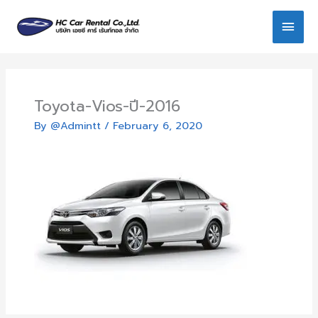
Skip
Main
to
content
Men
Toyota-Vios-ปี-2016
By
@Admintt
/
February 6, 2020