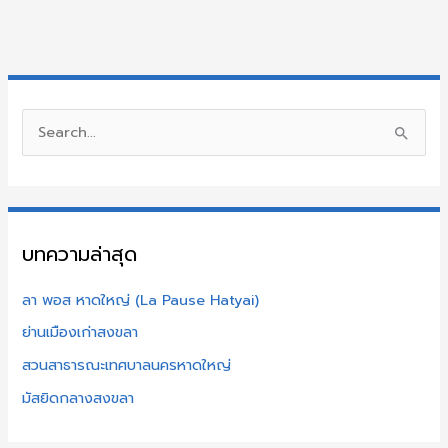
S
e
a
r
บทความล่าสุด
c
h
ลา พอส หาดใหญ่ (La Pause Hatyai)
f
ย่านเมืองเก่าสงขลา
o
สวนสาธารณะเทศบาลนครหาดใหญ่
r
:
มัสยิดกลางสงขลา