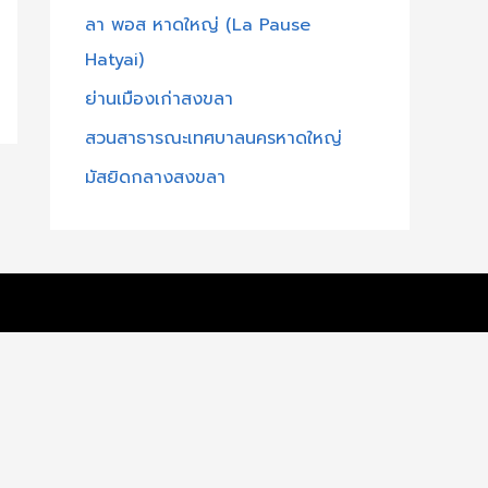
ลา พอส หาดใหญ่ (La Pause
f
Hatyai)
o
r
ย่านเมืองเก่าสงขลา
:
สวนสาธารณะเทศบาลนครหาดใหญ่
มัสยิดกลางสงขลา