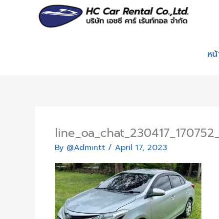
Skip
to
content
หน
line_oa_chat_230417_170752
By
@Admintt
/
April 17, 2023