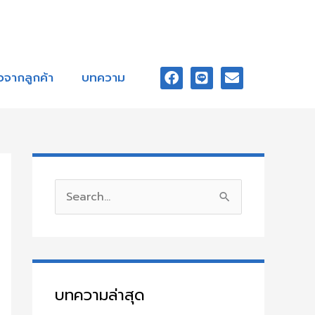
F
L
E
a
i
n
ิวจากลูกค้า
บทความ
c
n
v
e
e
e
b
l
o
o
o
p
k
e
S
e
a
r
c
บทความล่าสุด
h