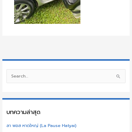
S
e
a
r
บทความล่าสุด
c
h
ลา พอส หาดใหญ่ (La Pause Hatyai)
f