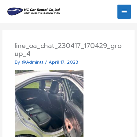
Skip
Main
to
content
Men
line_oa_chat_230417_170429_gro
up_4
By
@Admintt
/
April 17, 2023