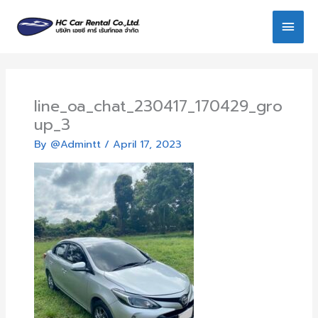
Skip
Main
to
content
Men
line_oa_chat_230417_170429_gro
up_3
By
@Admintt
/
April 17, 2023