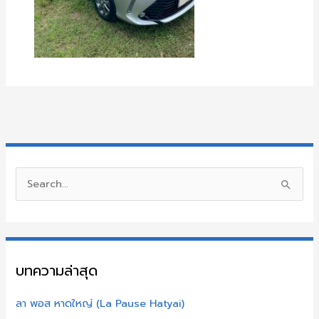
S
e
a
r
บทความล่าสุด
c
h
ลา พอส หาดใหญ่ (La Pause Hatyai)
f