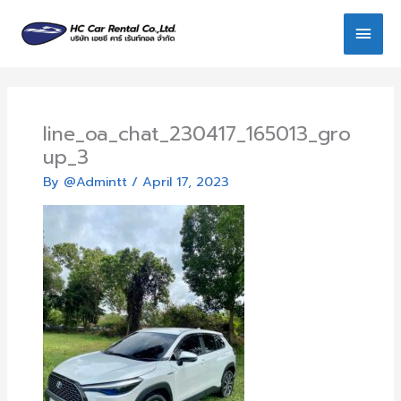
Skip
Main
to
content
Men
line_oa_chat_230417_165013_gro
up_3
By
@Admintt
/
April 17, 2023