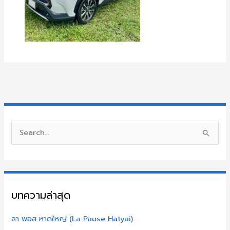
S
e
a
r
บทความล่าสุด
c
h
ลา พอส หาดใหญ่ (La Pause Hatyai)
f