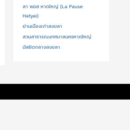
ลา พอส หาดใหญ่ (La Pause
f
Hatyai)
o
r
ย่านเมืองเก่าสงขลา
:
สวนสาธารณะเทศบาลนครหาดใหญ่
มัสยิดกลางสงขลา