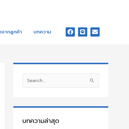
F
L
E
a
i
n
ิวจากลูกค้า
บทความ
c
n
v
e
e
e
b
l
o
o
o
p
k
e
S
e
a
r
c
บทความล่าสุด
h