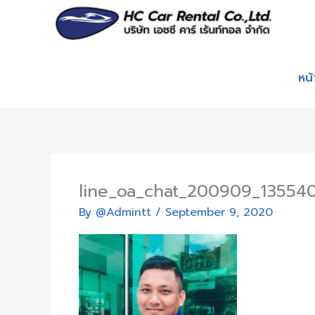
Skip
to
content
หน
line_oa_chat_200909_13554
By
@Admintt
/
September 9, 2020