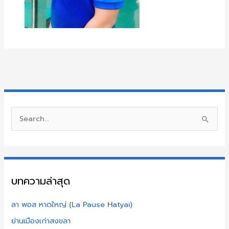
S
e
a
r
บทความล่าสุด
c
h
ลา พอส หาดใหญ่ (La Pause Hatyai)
f
ย่านเมืองเก่าสงขลา
o