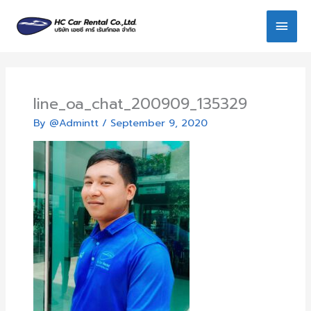
Skip
Main
to
content
Men
line_oa_chat_200909_135329
By
@Admintt
/
September 9, 2020