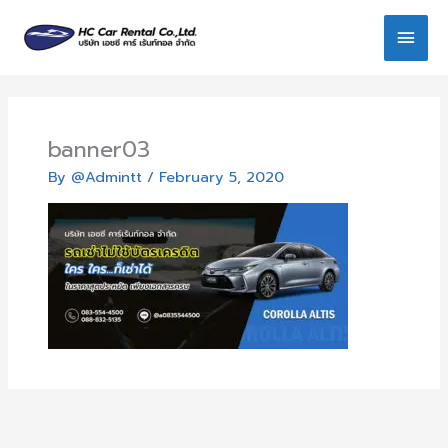
Skip
Main
to
content
Men
banner03
By
@Admintt
/
February 5, 2020