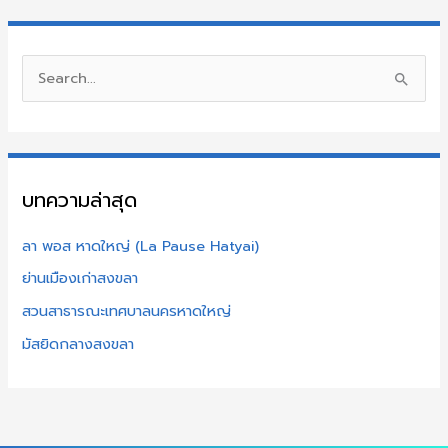
S
e
a
r
บทความล่าสุด
c
h
ลา พอส หาดใหญ่ (La Pause Hatyai)
f
ย่านเมืองเก่าสงขลา
o
สวนสาธารณะเทศบาลนครหาดใหญ่
r
:
มัสยิดกลางสงขลา