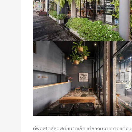
ที่พักสไตล์ลอฟต์ขนาดเล็กแต่สวงยงาม ตกแต่งมาแบ