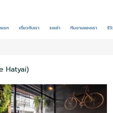
้าแรก
เกี่ยวกับเรา
รถเช่า
ทีมงานของเรา
รีว
e Hatyai)