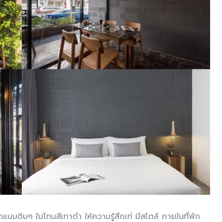
บดิบๆ ในโทนสีเทาดำ ให้ความรู้สึกเท่ มีสไตล์ ภายในที่พัก